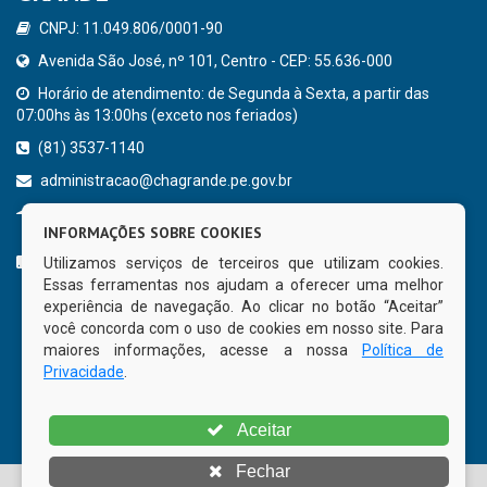
CNPJ: 11.049.806/0001-90
Avenida São José, nº 101, Centro - CEP: 55.636-000
Horário de atendimento: de Segunda à Sexta, a partir das
07:00hs às 13:00hs (exceto nos feriados)
(81) 3537-1140
administracao@chagrande.pe.gov.br
Chã Grande - PE
INFORMAÇÕES SOBRE COOKIES
CURTA NOSSA FAN PAGE
Utilizamos serviços de terceiros que utilizam cookies.
Essas ferramentas nos ajudam a oferecer uma melhor
experiência de navegação. Ao clicar no botão “Aceitar”
você concorda com o uso de cookies em nosso site. Para
maiores informações, acesse a nossa
Política de
Privacidade
.
Aceitar
Fechar