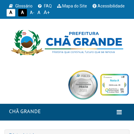
Glossário
FAQ
Mapa do Site
Acessibilidade
A+
A
A
A
A-
CHÃ GRANDE