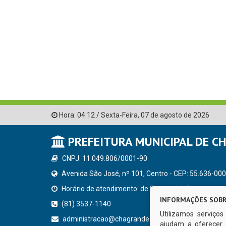
Hora:
04:12
/
Sexta-Feira
,
07 de agosto de 2026
PREFEITURA MUNICIPAL DE C
CNPJ: 11.049.806/0001-90
Avenida São José, nº 101, Centro - CEP: 55.636-000
Horário de atendimento: de Segunda à Sexta, a parti
INFORMAÇÕES SOBR
(81) 3537-1140
Utilizamos serviço
administracao@chagrande.pe.gov.br
ajudam a oferecer 