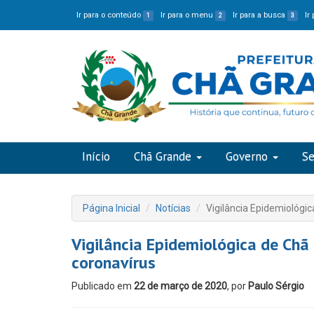
Ir para o conteúdo
Ir para o menu
Ir para a busca
Ir
1
2
3
Início
Chã Grande
Governo
Se
Página Inicial
Notícias
Vigilância Epidemiológic
Vigilância Epidemiológica de Chã
coronavírus
Publicado em
22 de março de 2020
, por
Paulo Sérgio