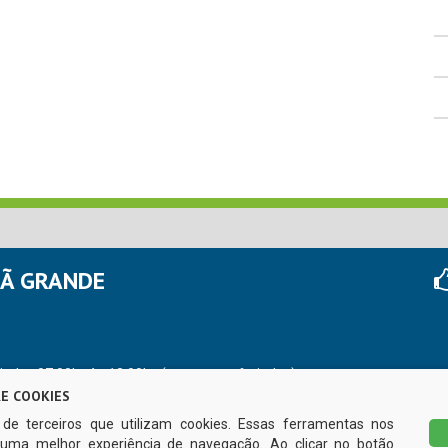
HÃ GRANDE
r das 07:00hs às 13:00hs (exceto nos feriados)
E COOKIES
s de terceiros que utilizam cookies. Essas ferramentas nos
uma melhor experiência de navegação. Ao clicar no botão