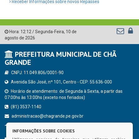
Receber Informações sobre novos Repasses
Hora:
12:12
/
Segunda-Feira
,
10 de
agosto de 2026
PREFEITURA MUNICIPAL DE CHÃ
GRANDE
CNPJ: 11.049.806/0001-90
Avenida São José, nº 101, Centro - CEP: 55.636-000
Horário de atendimento: de Segunda à Sexta, a partir das
07:00hs às 13:00hs (exceto nos feriados)
(81) 3537-1140
administracao@chagrande.pe.gov.br
Chã Grande - PE
INFORMAÇÕES SOBRE COOKIES
CURTA NOSSA FAN PAGE