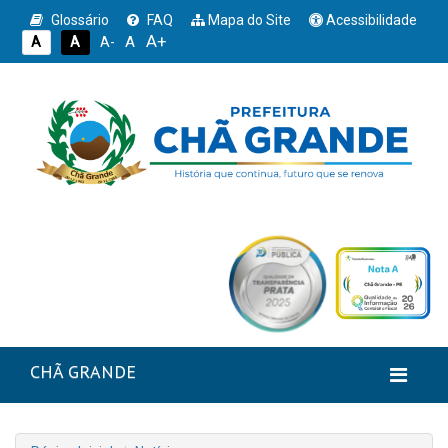
Glossário
FAQ
Mapa do Site
Acessibilidade
A+
A
A
A
A-
CHÃ GRANDE