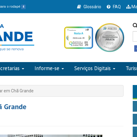
Glossário
FAQ
Ma
 para o rodapé
4
cretarias
Informe-se
Serviços Digitais
Turi
ular em Chã Grande
hã Grande