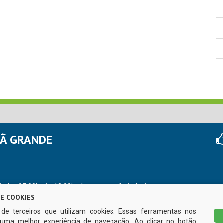
HÃ GRANDE
r das 07:00hs às 13:00hs (exceto nos feriados)
E COOKIES
s de terceiros que utilizam cookies. Essas ferramentas nos
uma melhor experiência de navegação. Ao clicar no botão