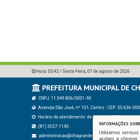
Hora:
03:42
/
Sexta-Feira
,
07 de agosto de 2026
PREFEITURA MUNICIPAL DE C
CNPJ: 11.049.806/0001-90
Avenida São José, nº 101, Centro - CEP: 55.636-000
Horário de atendimento: de Segunda à Sexta, a parti
INFORMAÇÕES SOBR
(81) 3537-1140
Utilizamos serviço
administracao@chagrande.pe.gov.br
ajudam a oferecer 