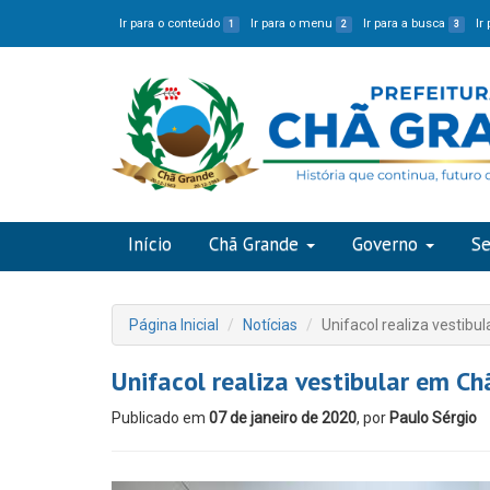
Ir para o conteúdo
Ir para o menu
Ir para a busca
Ir
1
2
3
Início
Chã Grande
Governo
Se
Página Inicial
Notícias
Unifacol realiza vestib
Unifacol realiza vestibular em C
Publicado em
07 de janeiro de 2020
, por
Paulo Sérgio