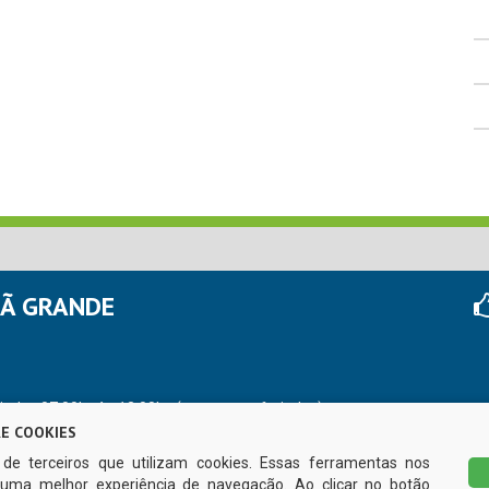
HÃ GRANDE
r das 07:00hs às 13:00hs (exceto nos feriados)
E COOKIES
s de terceiros que utilizam cookies. Essas ferramentas nos
uma melhor experiência de navegação. Ao clicar no botão