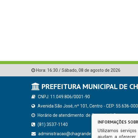
Hora:
16:30
/
Sábado
,
08 de agosto de 2026
PREFEITURA MUNICIPAL DE C
CNPJ: 11.049.806/0001-90
Avenida São José, nº 101, Centro - CEP: 55.636-000
Horário de atendimento: de Segunda à Sexta, a parti
INFORMAÇÕES SOBR
(81) 3537-1140
Utilizamos serviço
administracao@chagrande.pe.gov.br
ajudam a oferecer 