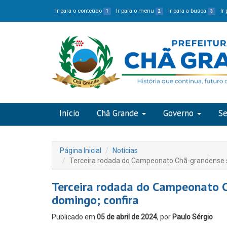
Ir para o conteúdo
Ir para o menu
Ir para a busca
Ir
1
2
3
Início
Chã Grande
Governo
Se
Página Inicial
Notícias
Terceira rodada do Campeonato Chã-grandense s
Terceira rodada do Campeonato C
domingo; confira
Publicado em
05 de abril de 2024
, por
Paulo Sérgio