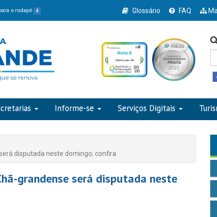
Glossário
FAQ
Ma
 para o rodapé
4
cretarias
Informe-se
Serviços Digitais
Turi
erá disputada neste domingo; confira
hã-grandense será disputada neste