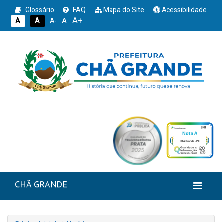
Glossário
FAQ
Mapa do Site
Acessibilidade
A+
A
A
A
A-
CHÃ GRANDE