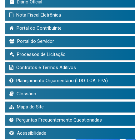
Diário Oficial
Nota Fiscal Eletrônica
Portal do Contribuinte
Portal do Servidor
Processos de Licitação
Contratos e Termos Aditivos
Planejamento Orçamentário (LDO, LOA, PPA)
Glossário
Mapa do Site
Perguntas Frequentemente Questionadas
Acessibilidade