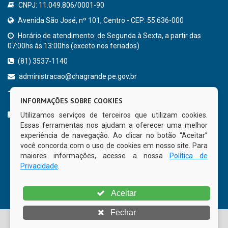
CNPJ: 11.049.806/0001-90
Avenida São José, nº 101, Centro - CEP: 55.636-000
Horário de atendimento: de Segunda à Sexta, a partir das
07:00hs às 13:00hs (exceto nos feriados)
(81) 3537-1140
administracao@chagrande.pe.gov.br
Chã Grande - PE
INFORMAÇÕES SOBRE COOKIES
CURTA NOSSA FAN PAGE
Utilizamos serviços de terceiros que utilizam cookies.
Essas ferramentas nos ajudam a oferecer uma melhor
experiência de navegação. Ao clicar no botão “Aceitar”
você concorda com o uso de cookies em nosso site. Para
maiores informações, acesse a nossa
Política de
Privacidade
.
Aceitar
Fechar
© Copyright 2026 Prefeitura Municipal de Chã Grande | Todos