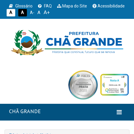
Glossário
FAQ
Mapa do Site
Acessibilidade
A+
A
A
A
A-
CHÃ GRANDE