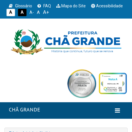
Glossário
FAQ
Mapa do Site
Acessibilidade
A+
A
A
A
A-
CHÃ GRANDE