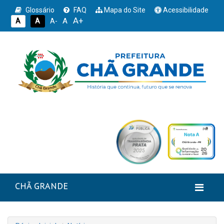
Glossário
FAQ
Mapa do Site
Acessibilidade
A+
A
A
A
A-
CHÃ GRANDE