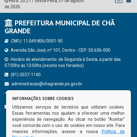
Hora:
20:27
/
Sexta-Feira
,
07 de agosto
de 2026
PREFEITURA MUNICIPAL DE CHÃ
GRANDE
CNPJ: 11.049.806/0001-90
Avenida São José, nº 101, Centro - CEP: 55.636-000
Horário de atendimento: de Segunda à Sexta, a partir das
07:00hs às 13:00hs (exceto nos feriados)
(81) 3537-1140
administracao@chagrande.pe.gov.br
Chã Grande - PE
INFORMAÇÕES SOBRE COOKIES
CURTA NOSSA FAN PAGE
Utilizamos serviços de terceiros que utilizam cookies.
Essas ferramentas nos ajudam a oferecer uma melhor
experiência de navegação. Ao clicar no botão “Aceitar”
você concorda com o uso de cookies em nosso site. Para
maiores informações, acesse a nossa
Política de