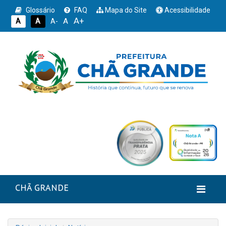
Glossário
FAQ
Mapa do Site
Acessibilidade
A+
A
A
A
A-
CHÃ GRANDE