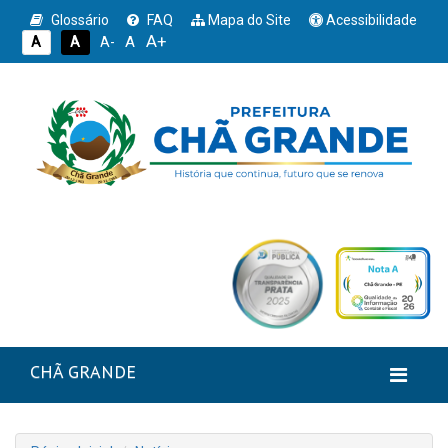
Glossário
FAQ
Mapa do Site
Acessibilidade
A+
A
A
A
A-
CHÃ GRANDE