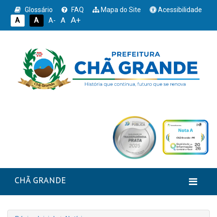
Glossário
FAQ
Mapa do Site
Acessibilidade
A+
A
A
A
A-
CHÃ GRANDE