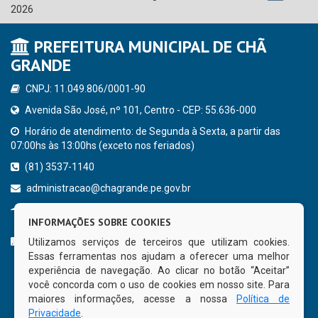
2026
PREFEITURA MUNICIPAL DE CHÃ
GRANDE
CNPJ: 11.049.806/0001-90
Avenida São José, nº 101, Centro - CEP: 55.636-000
Horário de atendimento: de Segunda à Sexta, a partir das
07:00hs às 13:00hs (exceto nos feriados)
(81) 3537-1140
administracao@chagrande.pe.gov.br
Chã Grande - PE
INFORMAÇÕES SOBRE COOKIES
CURTA NOSSA FAN PAGE
Utilizamos serviços de terceiros que utilizam cookies.
Essas ferramentas nos ajudam a oferecer uma melhor
experiência de navegação. Ao clicar no botão “Aceitar”
você concorda com o uso de cookies em nosso site. Para
maiores informações, acesse a nossa
Política de
Privacidade
.