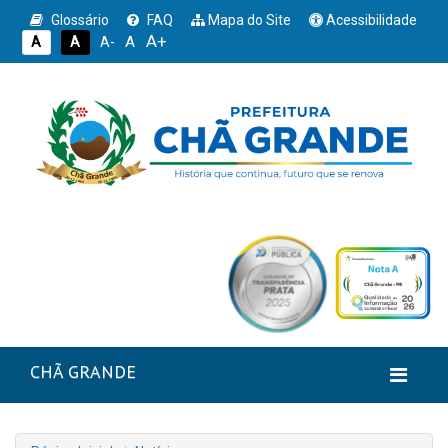
Glossário
FAQ
Mapa do Site
Acessibilidade
A+
A
A
A
A-
CHÃ GRANDE