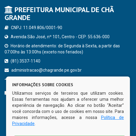
PREFEITURA MUNICIPAL DE CHÃ
GRANDE
CNPJ: 11.049.806/0001-90
Avenida São José, nº 101, Centro - CEP: 55.636-000
Horário de atendimento: de Segunda à Sexta, a partir das
07:00hs às 13:00hs (exceto nos feriados)
(81) 3537-1140
administracao@chagrande.pe.gov.br
Chã Grande - PE
INFORMAÇÕES SOBRE COOKIES
CURTA NOSSA FAN PAGE
Utilizamos serviços de terceiros que utilizam cookies.
Essas ferramentas nos ajudam a oferecer uma melhor
experiência de navegação. Ao clicar no botão “Aceitar”
você concorda com o uso de cookies em nosso site. Para
maiores informações, acesse a nossa
Política de
Privacidade
.