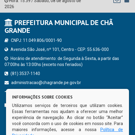
Hora:
15:39
/
Sábado
,
08 de agosto de
2026
PREFEITURA MUNICIPAL DE CHÃ
GRANDE
CNPJ: 11.049.806/0001-90
Avenida São José, nº 101, Centro - CEP: 55.636-000
Horário de atendimento: de Segunda à Sexta, a partir das
07:00hs às 13:00hs (exceto nos feriados)
(81) 3537-1140
administracao@chagrande.pe.gov.br
Chã Grande - PE
INFORMAÇÕES SOBRE COOKIES
CURTA NOSSA FAN PAGE
Utilizamos serviços de terceiros que utilizam cookies.
Essas ferramentas nos ajudam a oferecer uma melhor
experiência de navegação. Ao clicar no botão “Aceitar”
você concorda com o uso de cookies em nosso site. Para
maiores informações, acesse a nossa
Política de