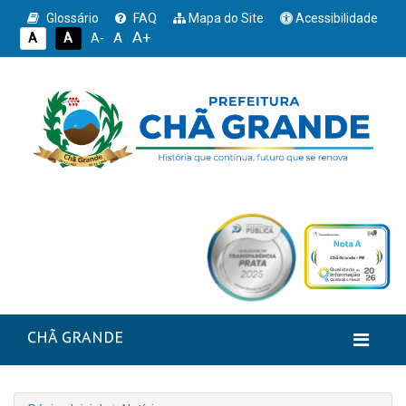
Glossário
FAQ
Mapa do Site
Acessibilidade
A+
A
A
A
A-
CHÃ GRANDE