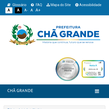
Glossário
FAQ
Mapa do Site
Acessibilidade
A+
A
A
A
A-
CHÃ GRANDE