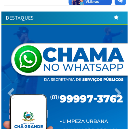
DESTAQUES
Previous
Ne