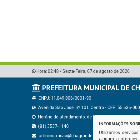
Hora:
02:48
/
Sexta-Feira
,
07 de agosto de 2026
PREFEITURA MUNICIPAL DE C
CNPJ: 11.049.806/0001-90
Avenida São José, nº 101, Centro - CEP: 55.636-000
Horário de atendimento: de Segunda à Sexta, a parti
INFORMAÇÕES SOBR
(81) 3537-1140
Utilizamos serviço
administracao@chagrande.pe.gov.br
ajudam a oferecer 