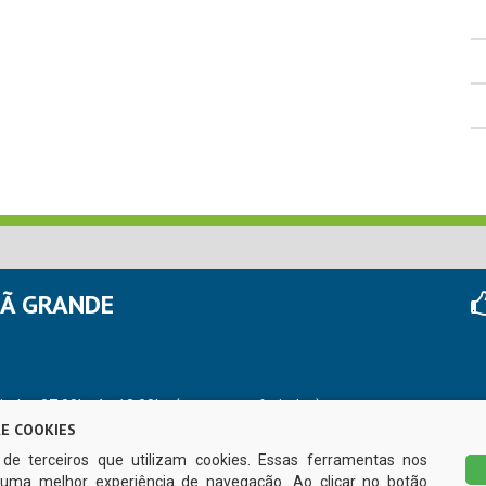
HÃ GRANDE
r das 07:00hs às 13:00hs (exceto nos feriados)
E COOKIES
s de terceiros que utilizam cookies. Essas ferramentas nos
uma melhor experiência de navegação. Ao clicar no botão