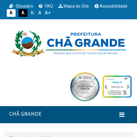
Glossário
FAQ
Mapa do Site
Acessibilidade
A+
A
A
A
A-
CHÃ GRANDE