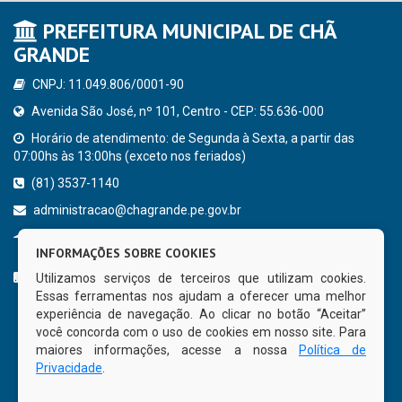
PREFEITURA MUNICIPAL DE CHÃ
GRANDE
CNPJ: 11.049.806/0001-90
Avenida São José, nº 101, Centro - CEP: 55.636-000
Horário de atendimento: de Segunda à Sexta, a partir das
07:00hs às 13:00hs (exceto nos feriados)
(81) 3537-1140
administracao@chagrande.pe.gov.br
Chã Grande - PE
INFORMAÇÕES SOBRE COOKIES
CURTA NOSSA FAN PAGE
Utilizamos serviços de terceiros que utilizam cookies.
Essas ferramentas nos ajudam a oferecer uma melhor
experiência de navegação. Ao clicar no botão “Aceitar”
você concorda com o uso de cookies em nosso site. Para
maiores informações, acesse a nossa
Política de
Privacidade
.