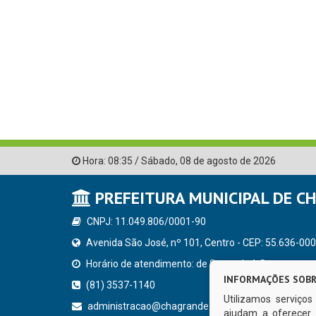
Hora:
08:35
/
Sábado
,
08 de agosto de 2026
PREFEITURA MUNICIPAL DE C
CNPJ: 11.049.806/0001-90
Avenida São José, nº 101, Centro - CEP: 55.636-000
Horário de atendimento: de Segunda à Sexta, a parti
INFORMAÇÕES SOBR
(81) 3537-1140
Utilizamos serviço
administracao@chagrande.pe.gov.br
ajudam a oferecer 