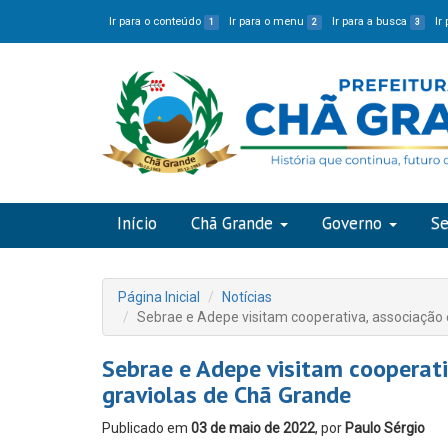
Ir para o conteúdo
Ir para o menu
Ir para a busca
Ir
1
2
3
Início
Chã Grande
Governo
Se
Página Inicial
Notícias
Sebrae e Adepe visitam cooperativa, associação 
Sebrae e Adepe visitam cooperati
graviolas de Chã Grande
Publicado em
03 de maio de 2022
, por
Paulo Sérgio