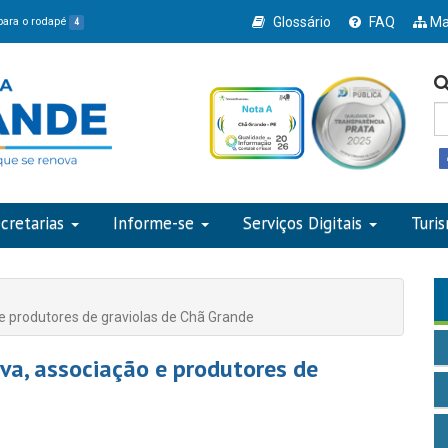
Glossário
FAQ
Ma
 para o rodapé
4
cretarias
Informe-se
Serviços Digitais
Turi
e produtores de graviolas de Chã Grande
va, associação e produtores de