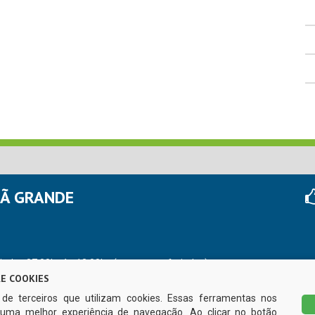
HÃ GRANDE
r das 07:00hs às 13:00hs (exceto nos feriados)
E COOKIES
s de terceiros que utilizam cookies. Essas ferramentas nos
uma melhor experiência de navegação. Ao clicar no botão