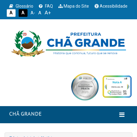
Glossário
FAQ
Mapa do Site
Acessibilidade
A+
A
A
A
A-
CHÃ GRANDE