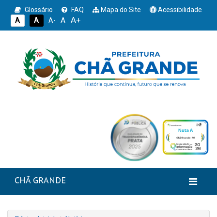
Glossário
FAQ
Mapa do Site
Acessibilidade
A+
A
A
A
A-
CHÃ GRANDE