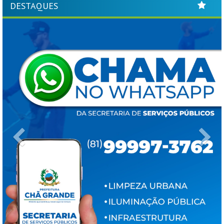
DESTAQUES
Previous
Ne