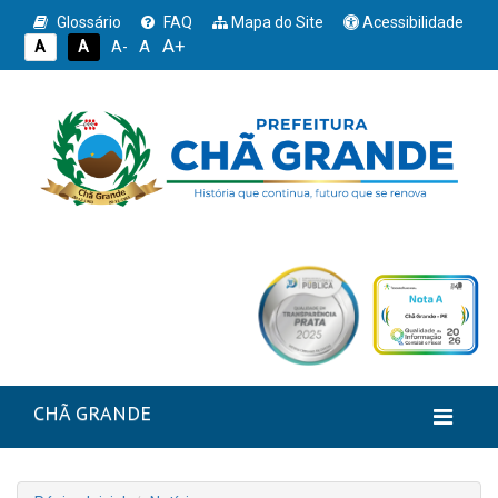
Glossário
FAQ
Mapa do Site
Acessibilidade
A+
A
A
A
A-
CHÃ GRANDE