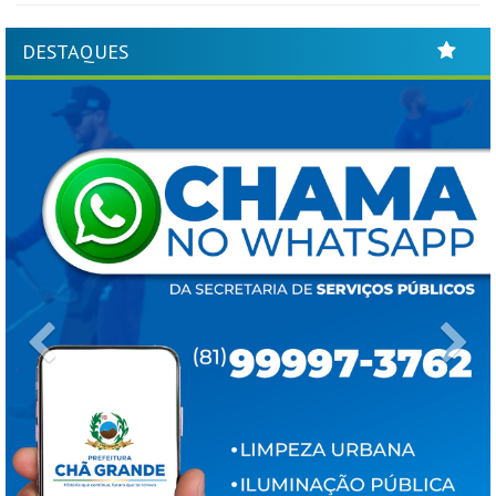
DESTAQUES
Previous
Ne