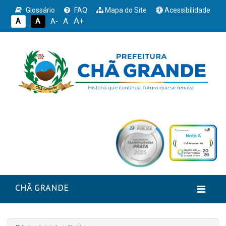
Glossário
FAQ
Mapa do Site
Acessibilidade
A+
A
A
A
A-
CHÃ GRANDE