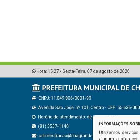
Hora:
15:27
/
Sexta-Feira
,
07 de agosto de 2026
PREFEITURA MUNICIPAL DE C
CNPJ: 11.049.806/0001-90
Avenida São José, nº 101, Centro - CEP: 55.636-000
Horário de atendimento: de Segunda à Sexta, a parti
INFORMAÇÕES SOBR
(81) 3537-1140
Utilizamos serviço
administracao@chagrande.pe.gov.br
ajudam a oferecer 