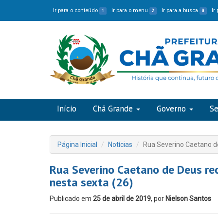
Ir para o conteúdo
Ir para o menu
Ir para a busca
Ir
1
2
3
Início
Chã Grande
Governo
Se
Página Inicial
Notícias
Rua Severino Caetano de
Rua Severino Caetano de Deus re
nesta sexta (26)
Publicado em
25 de abril de 2019
, por
Nielson Santos