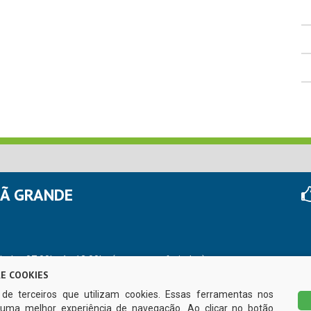
HÃ GRANDE
r das 07:00hs às 13:00hs (exceto nos feriados)
E COOKIES
s de terceiros que utilizam cookies. Essas ferramentas nos
uma melhor experiência de navegação. Ao clicar no botão