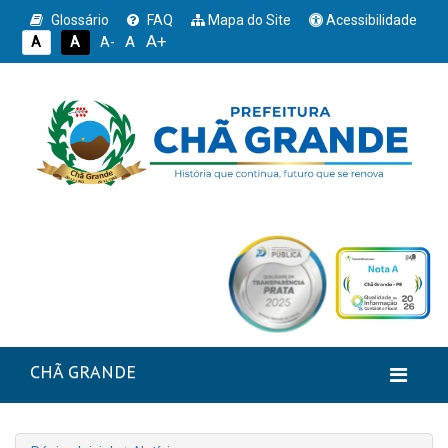
Glossário
FAQ
Mapa do Site
Acessibilidade
A+
A
A
A
A-
CHÃ GRANDE