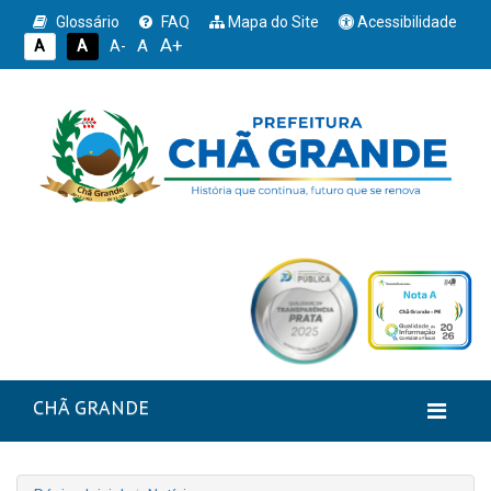
Glossário
FAQ
Mapa do Site
Acessibilidade
A+
A
A
A
A-
CHÃ GRANDE