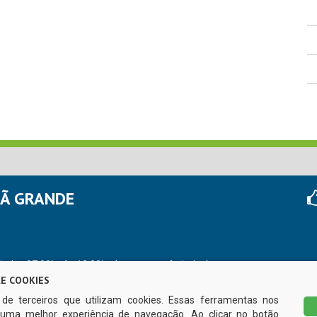
HÃ GRANDE
r das 07:00hs às 13:00hs (exceto nos feriados)
E COOKIES
s de terceiros que utilizam cookies. Essas ferramentas nos
uma melhor experiência de navegação. Ao clicar no botão