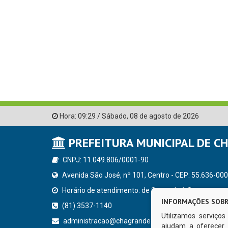
Hora:
09:29
/
Sábado
,
08 de agosto de 2026
PREFEITURA MUNICIPAL DE C
CNPJ: 11.049.806/0001-90
Avenida São José, nº 101, Centro - CEP: 55.636-000
Horário de atendimento: de Segunda à Sexta, a parti
INFORMAÇÕES SOBR
(81) 3537-1140
Utilizamos serviço
administracao@chagrande.pe.gov.br
ajudam a oferecer 