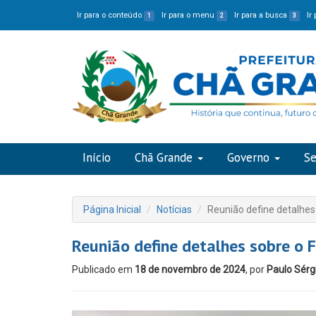
Ir para o conteúdo
Ir para o menu
Ir para a busca
Ir
1
2
3
Início
Chã Grande
Governo
Se
Página Inicial
Notícias
Reunião define detalhes 
Reunião define detalhes sobre o F
Publicado em
18 de novembro de 2024
, por
Paulo Sérg