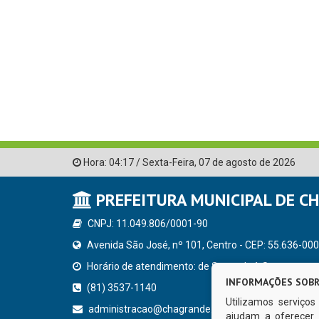
Hora:
04:17
/
Sexta-Feira
,
07 de agosto de 2026
PREFEITURA MUNICIPAL DE C
CNPJ: 11.049.806/0001-90
Avenida São José, nº 101, Centro - CEP: 55.636-000
Horário de atendimento: de Segunda à Sexta, a parti
INFORMAÇÕES SOBR
(81) 3537-1140
Utilizamos serviço
administracao@chagrande.pe.gov.br
ajudam a oferecer 