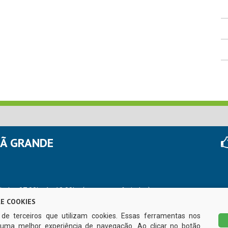
HÃ GRANDE
r das 07:00hs às 13:00hs (exceto nos feriados)
E COOKIES
s de terceiros que utilizam cookies. Essas ferramentas nos
uma melhor experiência de navegação. Ao clicar no botão