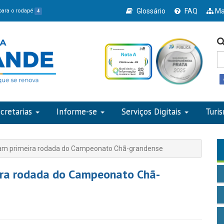
Glossário
FAQ
Ma
 para o rodapé
4
cretarias
Informe-se
Serviços Digitais
Turi
am primeira rodada do Campeonato Chã-grandense
ra rodada do Campeonato Chã-