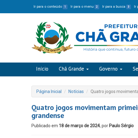
Ir para o conteúdo
Ir para o menu
Ir para a busca
Ir
1
2
3
Início
Chã Grande
Governo
Se
Página Inicial
Notícias
Quatro jogos moviment
Quatro jogos movimentam primei
grandense
Publicado em
18 de março de 2024
, por
Paulo Sérgio