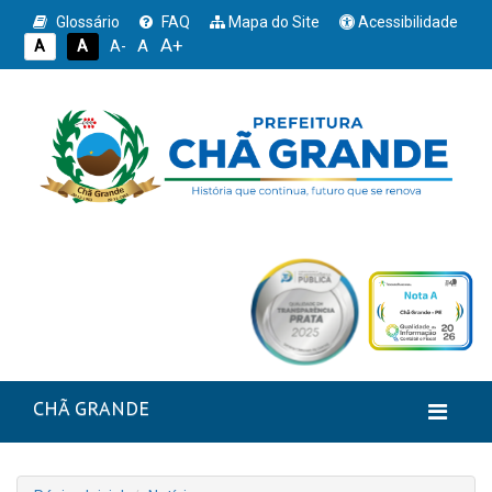
Glossário
FAQ
Mapa do Site
Acessibilidade
A+
A
A
A
A-
CHÃ GRANDE