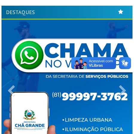
DESTAQUES
Previous
Ne