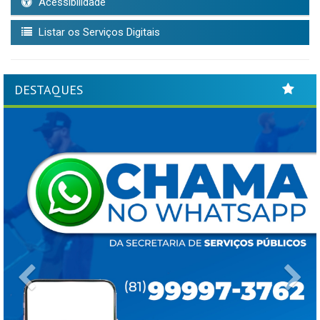
Acessibilidade
Listar os Serviços Digitais
DESTAQUES
Previous
Ne