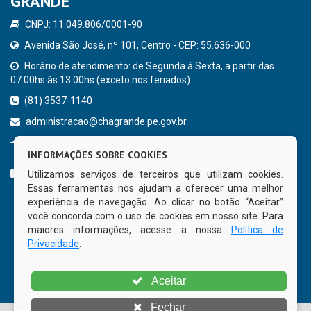
GRANDE
CNPJ: 11.049.806/0001-90
Avenida São José, nº 101, Centro - CEP: 55.636-000
Horário de atendimento: de Segunda à Sexta, a partir das
07:00hs às 13:00hs (exceto nos feriados)
(81) 3537-1140
administracao@chagrande.pe.gov.br
Chã Grande - PE
INFORMAÇÕES SOBRE COOKIES
CURTA NOSSA FAN PAGE
Utilizamos serviços de terceiros que utilizam cookies.
Essas ferramentas nos ajudam a oferecer uma melhor
experiência de navegação. Ao clicar no botão “Aceitar”
você concorda com o uso de cookies em nosso site. Para
maiores informações, acesse a nossa
Política de
Privacidade
.
Aceitar
Fechar