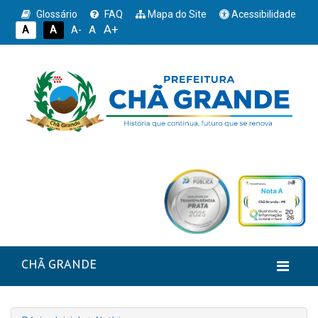
Glossário
FAQ
Mapa do Site
Acessibilidade
A+
A
A
A
A-
CHÃ GRANDE