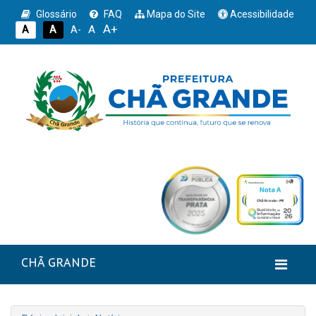
Glossário
FAQ
Mapa do Site
Acessibilidade
A+
A
A
A
A-
CHÃ GRANDE