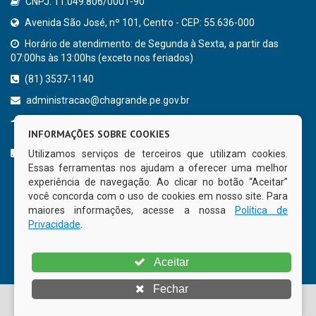
CNPJ: 11.049.806/0001-90
Avenida São José, nº 101, Centro - CEP: 55.636-000
Horário de atendimento: de Segunda à Sexta, a partir das
07:00hs às 13:00hs (exceto nos feriados)
(81) 3537-1140
administracao@chagrande.pe.gov.br
Chã Grande - PE
INFORMAÇÕES SOBRE COOKIES
CURTA NOSSA FAN PAGE
Utilizamos serviços de terceiros que utilizam cookies.
Essas ferramentas nos ajudam a oferecer uma melhor
experiência de navegação. Ao clicar no botão “Aceitar”
você concorda com o uso de cookies em nosso site. Para
maiores informações, acesse a nossa
Política de
Privacidade
.
Aceitar
Fechar
© Copyright 2026 Prefeitura Municipal de Chã Grande | Todos
os direitos reservados