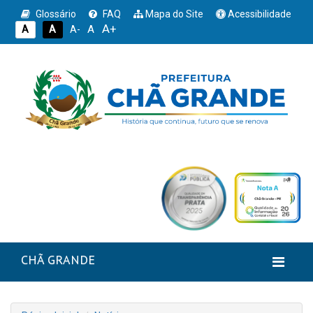
Glossário
FAQ
Mapa do Site
Acessibilidade
A+
A
A
A
A-
CHÃ GRANDE