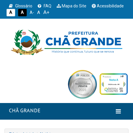
Glossário
FAQ
Mapa do Site
Acessibilidade
A+
A
A
A
A-
CHÃ GRANDE