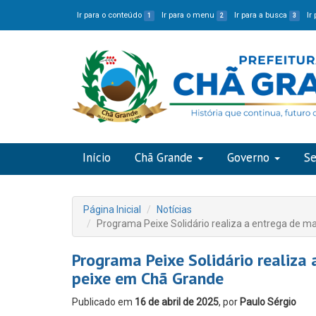
Ir para o conteúdo
Ir para o menu
Ir para a busca
Ir
1
2
3
Início
Chã Grande
Governo
Se
Página Inicial
Notícias
Programa Peixe Solidário realiza a entrega de m
Programa Peixe Solidário realiza
peixe em Chã Grande
Publicado em
16 de abril de 2025
, por
Paulo Sérgio