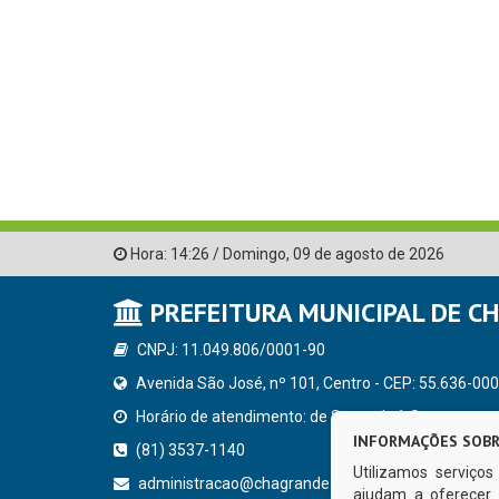
Hora:
14:26
/
Domingo
,
09 de agosto de 2026
PREFEITURA MUNICIPAL DE C
CNPJ: 11.049.806/0001-90
Avenida São José, nº 101, Centro - CEP: 55.636-000
Horário de atendimento: de Segunda à Sexta, a parti
INFORMAÇÕES SOBR
(81) 3537-1140
Utilizamos serviço
administracao@chagrande.pe.gov.br
ajudam a oferecer 