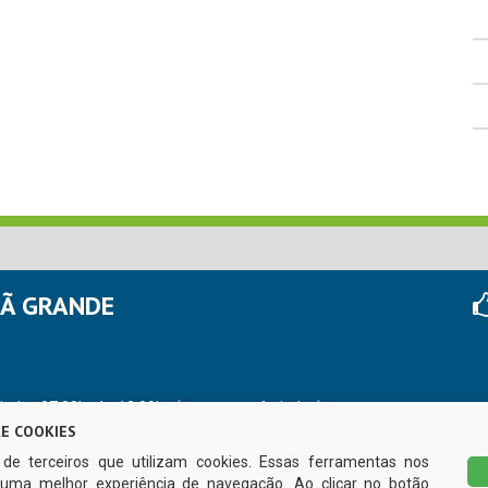
HÃ GRANDE
r das 07:00hs às 13:00hs (exceto nos feriados)
E COOKIES
s de terceiros que utilizam cookies. Essas ferramentas nos
uma melhor experiência de navegação. Ao clicar no botão