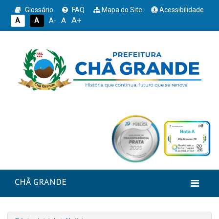
Glossário
FAQ
Mapa do Site
Acessibilidade
A+
A
A
A
A-
CHÃ GRANDE