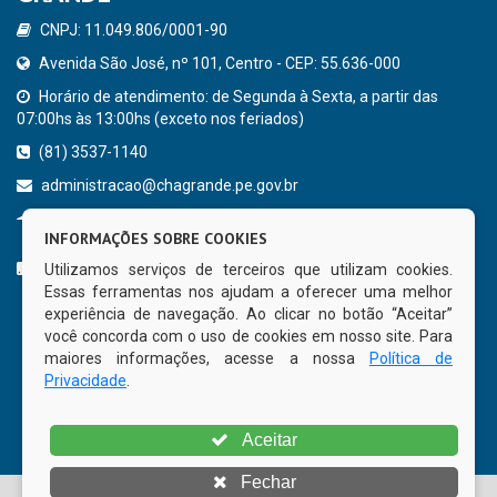
CNPJ: 11.049.806/0001-90
Avenida São José, nº 101, Centro - CEP: 55.636-000
Horário de atendimento: de Segunda à Sexta, a partir das
07:00hs às 13:00hs (exceto nos feriados)
(81) 3537-1140
administracao@chagrande.pe.gov.br
Chã Grande - PE
INFORMAÇÕES SOBRE COOKIES
CURTA NOSSA FAN PAGE
Utilizamos serviços de terceiros que utilizam cookies.
Essas ferramentas nos ajudam a oferecer uma melhor
experiência de navegação. Ao clicar no botão “Aceitar”
você concorda com o uso de cookies em nosso site. Para
maiores informações, acesse a nossa
Política de
Privacidade
.
Aceitar
Fechar