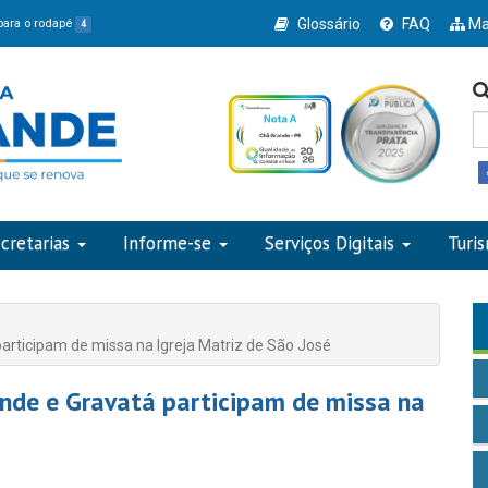
Glossário
FAQ
Ma
 para o rodapé
4
cretarias
Informe-se
Serviços Digitais
Turi
articipam de missa na Igreja Matriz de São José
ande e Gravatá participam de missa na