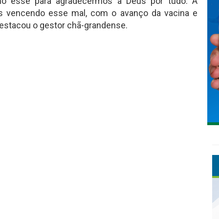
o esse para agradecermos a Deus por tudo. A
s vencendo esse mal, com o avanço da vacina e
estacou o gestor chã-grandense.