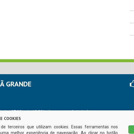
HÃ GRANDE
r das 07:00hs às 13:00hs (exceto nos feriados)
E COOKIES
s de terceiros que utilizam cookies. Essas ferramentas nos
uma melhor experiência de navegação. Ao clicar no botão