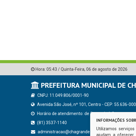
Hora:
05:43
/
Quinta-Feira
,
06 de agosto de 2026
PREFEITURA MUNICIPAL DE C
CNPJ: 11.049.806/0001-90
Avenida São José, nº 101, Centro - CEP: 55.636-000
Horário de atendimento: de Segunda à Sexta, a parti
INFORMAÇÕES SOBR
(81) 3537-1140
Utilizamos serviço
administracao@chagrande.pe.gov.br
ajudam a oferecer 