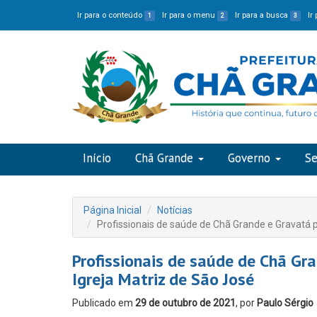
Ir para o conteúdo
Ir para o menu
Ir para a busca
Ir
1
2
3
Início
Chã Grande
Governo
Se
Página Inicial
Notícias
Profissionais de saúde de Chã Grande e Gravatá p
Profissionais de saúde de Chã Gr
Igreja Matriz de São José
Publicado em
29 de outubro de 2021
, por
Paulo Sérgio