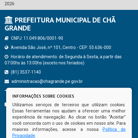
2026
PREFEITURA MUNICIPAL DE CHÃ
GRANDE
CNPJ: 11.049.806/0001-90
Avenida São José, nº 101, Centro - CEP: 55.636-000
Horário de atendimento: de Segunda à Sexta, a partir das
07:00hs às 13:00hs (exceto nos feriados)
(81) 3537-1140
administracao@chagrande.pe.gov.br
Chã Grande - PE
INFORMAÇÕES SOBRE COOKIES
CURTA NOSSA FAN PAGE
Utilizamos serviços de terceiros que utilizam cookies.
Essas ferramentas nos ajudam a oferecer uma melhor
experiência de navegação. Ao clicar no botão “Aceitar”
você concorda com o uso de cookies em nosso site. Para
maiores informações, acesse a nossa
Política de
Privacidade
.