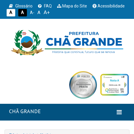
Glossário
FAQ
Mapa do Site
Acessibilidade
A+
A
A
A
A-
CHÃ GRANDE