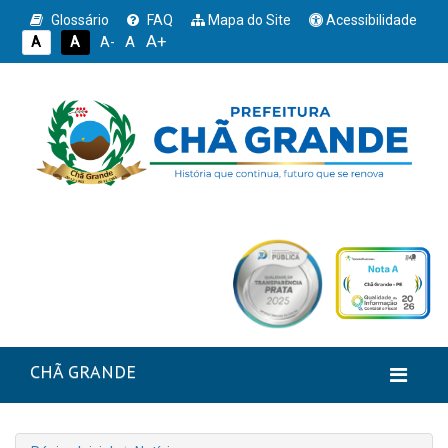
Glossário
FAQ
Mapa do Site
Acessibilidade
A+
A
A
A
A-
CHÃ GRANDE