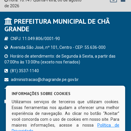
de 2026
PREFEITURA MUNICIPAL DE CHÃ
GRANDE
CNPJ: 11.049.806/0001-90
Avenida São José, nº 101, Centro - CEP: 55.636-000
Horário de atendimento: de Segunda à Sexta, a partir das
07:00hs às 13:00hs (exceto nos feriados)
(81) 3537-1140
administracao@chagrande.pe.gov.br
Chã Grande - PE
INFORMAÇÕES SOBRE COOKIES
CURTA NOSSA FAN PAGE
Utilizamos serviços de terceiros que utilizam cookies.
Essas ferramentas nos ajudam a oferecer uma melhor
experiência de navegação. Ao clicar no botão “Aceitar”
você concorda com o uso de cookies em nosso site. Para
maiores informações, acesse a nossa
Política de