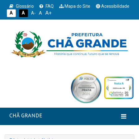
Glossário
FAQ
Mapa do Site
Acessibilidade
A+
A
A
A
A-
CHÃ GRANDE