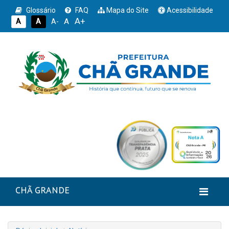
Glossário
FAQ
Mapa do Site
Acessibilidade
A+
A
A
A
A-
CHÃ GRANDE