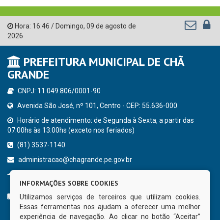
Hora:
16:46
/
Domingo
,
09 de agosto de
2026
PREFEITURA MUNICIPAL DE CHÃ
GRANDE
CNPJ: 11.049.806/0001-90
Avenida São José, nº 101, Centro - CEP: 55.636-000
Horário de atendimento: de Segunda à Sexta, a partir das
07:00hs às 13:00hs (exceto nos feriados)
(81) 3537-1140
administracao@chagrande.pe.gov.br
Chã Grande - PE
INFORMAÇÕES SOBRE COOKIES
CURTA NOSSA FAN PAGE
Utilizamos serviços de terceiros que utilizam cookies.
Essas ferramentas nos ajudam a oferecer uma melhor
experiência de navegação. Ao clicar no botão “Aceitar”