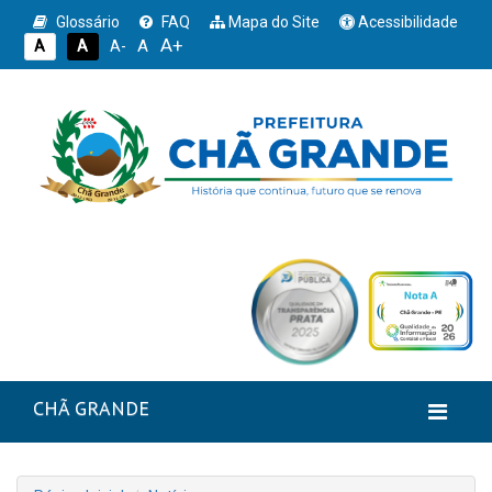
Glossário
FAQ
Mapa do Site
Acessibilidade
A+
A
A
A
A-
CHÃ GRANDE