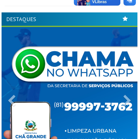
DESTAQUES
Previous
Ne