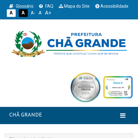
Glossário
FAQ
Mapa do Site
Acessibilidade
A+
A
A
A
A-
CHÃ GRANDE