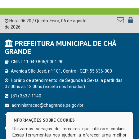
Hora:
06:20
/
Quinta-Feira
,
06 de agosto
de 2026
PREFEITURA MUNICIPAL DE CHÃ
GRANDE
CNPJ: 11.049.806/0001-90
Avenida São José, nº 101, Centro - CEP: 55.636-000
Horário de atendimento: de Segunda à Sexta, a partir das
07:00hs às 13:00hs (exceto nos feriados)
(81) 3537-1140
administracao@chagrande.pe.gov.br
Chã Grande - PE
INFORMAÇÕES SOBRE COOKIES
CURTA NOSSA FAN PAGE
Utilizamos serviços de terceiros que utilizam cookies.
Essas ferramentas nos ajudam a oferecer uma melhor