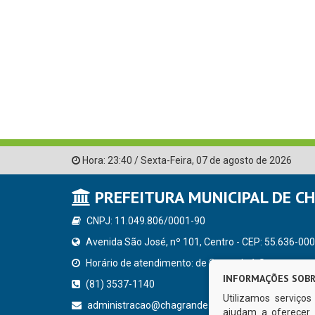
Hora:
23:40
/
Sexta-Feira
,
07 de agosto de 2026
PREFEITURA MUNICIPAL DE C
CNPJ: 11.049.806/0001-90
Avenida São José, nº 101, Centro - CEP: 55.636-000
Horário de atendimento: de Segunda à Sexta, a parti
INFORMAÇÕES SOBR
(81) 3537-1140
Utilizamos serviço
administracao@chagrande.pe.gov.br
ajudam a oferecer 