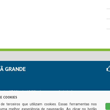
HÃ GRANDE
r das 07:00hs às 13:00hs (exceto nos feriados)
E COOKIES
s de terceiros que utilizam cookies. Essas ferramentas nos
uma melhor experiência de navegação. Ao clicar no botão