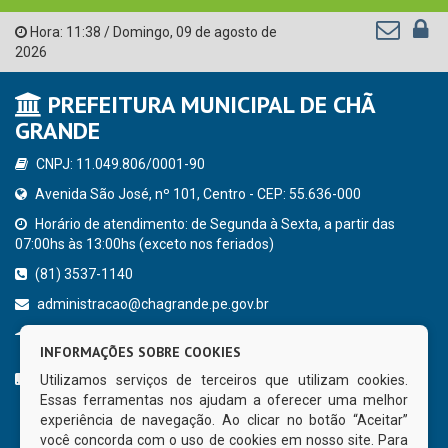
Hora:
11:38
/
Domingo
,
09 de agosto de
2026
PREFEITURA MUNICIPAL DE CHÃ
GRANDE
CNPJ: 11.049.806/0001-90
Avenida São José, nº 101, Centro - CEP: 55.636-000
Horário de atendimento: de Segunda à Sexta, a partir das
07:00hs às 13:00hs (exceto nos feriados)
(81) 3537-1140
administracao@chagrande.pe.gov.br
Chã Grande - PE
INFORMAÇÕES SOBRE COOKIES
CURTA NOSSA FAN PAGE
Utilizamos serviços de terceiros que utilizam cookies.
Essas ferramentas nos ajudam a oferecer uma melhor
experiência de navegação. Ao clicar no botão “Aceitar”
você concorda com o uso de cookies em nosso site. Para