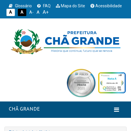
Glossário
FAQ
Mapa do Site
Acessibilidade
A+
A
A
A
A-
CHÃ GRANDE