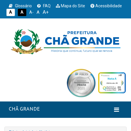
Glossário
FAQ
Mapa do Site
Acessibilidade
A+
A
A
A
A-
CHÃ GRANDE