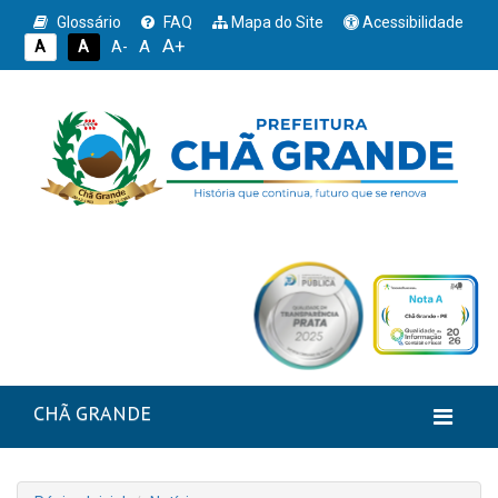
Glossário
FAQ
Mapa do Site
Acessibilidade
A+
A
A
A
A-
CHÃ GRANDE