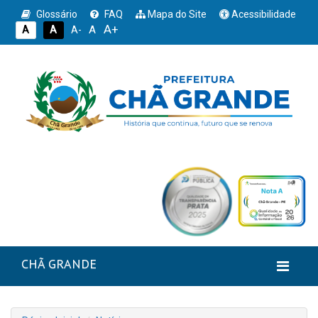
Glossário
FAQ
Mapa do Site
Acessibilidade
A+
A
A
A
A-
CHÃ GRANDE