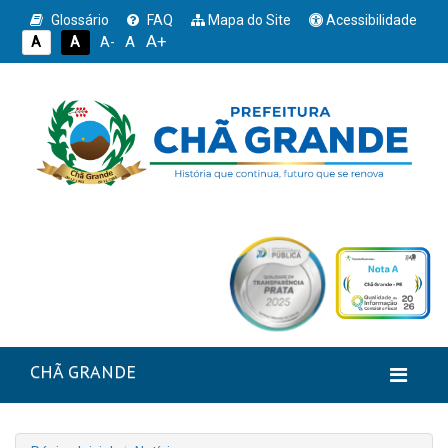
Glossário
FAQ
Mapa do Site
Acessibilidade
A+
A
A
A
A-
CHÃ GRANDE