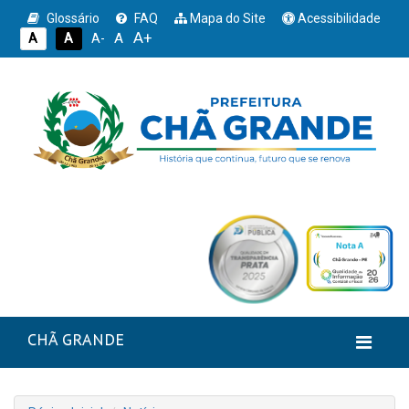
Glossário
FAQ
Mapa do Site
Acessibilidade
A+
A
A
A
A-
CHÃ GRANDE