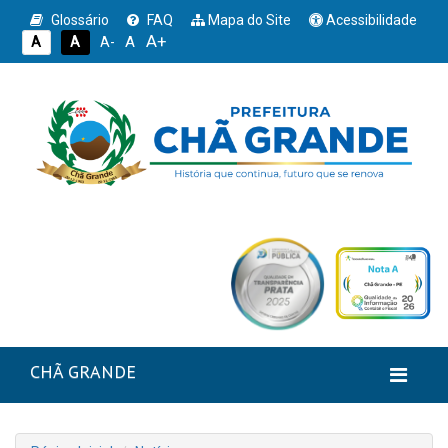
Glossário
FAQ
Mapa do Site
Acessibilidade
A+
A
A
A
A-
CHÃ GRANDE