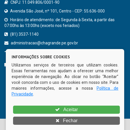
CNPJ: 11.049.806/0001-90
Avenida São José, nº 101, Centro - CEP: 55.636-000
Horário de atendimento: de Segunda à Sexta, a partir das
07:00hs às 13:00hs (exceto nos feriados)
(81) 3537-1140
administracao@chagrande.pe.gov.br
Chã Grande - PE
INFORMAÇÕES SOBRE COOKIES
CURTA NOSSA FAN PAGE
Utilizamos serviços de terceiros que utilizam cookies.
Essas ferramentas nos ajudam a oferecer uma melhor
experiência de navegação. Ao clicar no botão “Aceitar”
você concorda com o uso de cookies em nosso site. Para
maiores informações, acesse a nossa
Política de
Privacidade
.
Aceitar
Fechar
© Copyright 2026 Prefeitura Municipal de Chã Grande | Todos