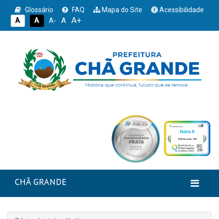
Glossário
FAQ
Mapa do Site
Acessibilidade
A+
A
A
A
A-
CHÃ GRANDE